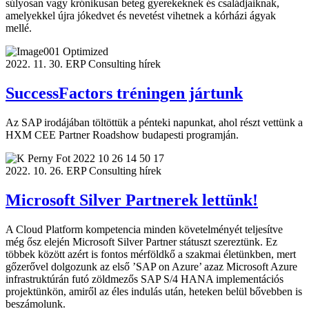
súlyosan vagy krónikusan beteg gyerekeknek és családjaiknak,
amelyekkel újra jókedvet és nevetést vihetnek a kórházi ágyak
mellé.
2022. 11. 30.
ERP Consulting hírek
SuccessFactors tréningen jártunk
Az SAP irodájában töltöttük a pénteki napunkat, ahol részt vettünk a
HXM CEE Partner Roadshow budapesti programján.
2022. 10. 26.
ERP Consulting hírek
Microsoft Silver Partnerek lettünk!
A Cloud Platform kompetencia minden követelményét teljesítve
még ősz elején Microsoft Silver Partner státuszt szereztünk. Ez
többek között azért is fontos mérföldkő a szakmai életünkben, mert
gőzerővel dolgozunk az első ’SAP on Azure’ azaz Microsoft Azure
infrastruktúrán futó zöldmezős SAP S/4 HANA implementációs
projektünkön, amiről az éles indulás után, heteken belül bővebben is
beszámolunk.