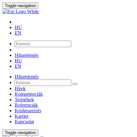
Toggle navigation
HU
EN
Hibajelentés
HU
EN
Hibajelentés
Hírek
Kompetenciák
Termékek
Referenciák
Közbeszerzés
Karrier
Kapcsolat
Toggle navigation