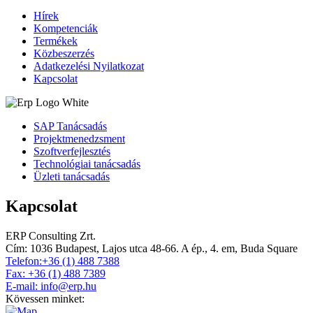
Hírek
Kompetenciák
Termékek
Közbeszerzés
Adatkezelési Nyilatkozat
Kapcsolat
SAP Tanácsadás
Projektmenedzsment
Szoftverfejlesztés
Technológiai tanácsadás
Üzleti tanácsadás
Kapcsolat
ERP Consulting Zrt.
Cím:
1036 Budapest, Lajos utca 48-66. A ép., 4. em, Buda Square
Telefon:+36 (1) 488 7388
Fax: +36 (1) 488 7389
E-mail: info@erp.hu
Kövessen minket: