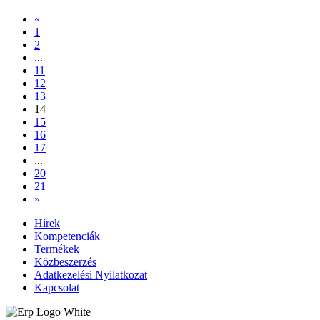
«
1
2
...
11
12
13
14
15
16
17
...
20
21
»
Hírek
Kompetenciák
Termékek
Közbeszerzés
Adatkezelési Nyilatkozat
Kapcsolat