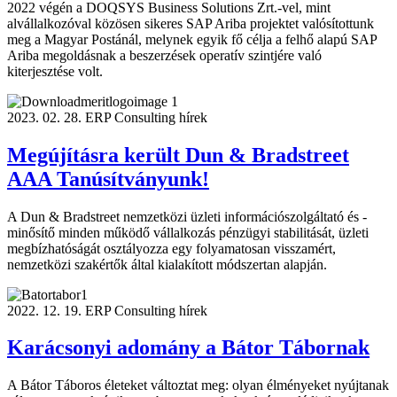
2022 végén a DOQSYS Business Solutions Zrt.-vel, mint
alvállalkozóval közösen sikeres SAP Ariba projektet valósítottunk
meg a Magyar Postánál, melynek egyik fő célja a felhő alapú SAP
Ariba megoldásnak a beszerzések operatív szintjére való
kiterjesztése volt.
2023. 02. 28.
ERP Consulting hírek
Megújításra került Dun & Bradstreet
AAA Tanúsítványunk!
A Dun & Bradstreet nemzetközi üzleti információszolgáltató és -
minősítő minden működő vállalkozás pénzügyi stabilitását, üzleti
megbízhatóságát osztályozza egy folyamatosan visszamért,
nemzetközi szakértők által kialakított módszertan alapján.
2022. 12. 19.
ERP Consulting hírek
Karácsonyi adomány a Bátor Tábornak
A Bátor Táboros életeket változtat meg: olyan élményeket nyújtanak